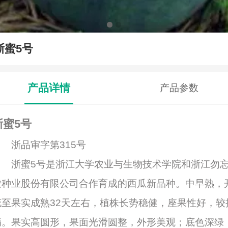
浙蜜5号
产品详情
产品参数
浙蜜5号
浙品审字第315号
浙蜜5号是浙江大学农业与生物技术学院和浙江勿
农种业股份有限公司合作育成的西瓜新品种。中早熟，
花至果实成熟32天左右，植株长势稳健，座果性好，较
病。果实高圆形，果面光滑圆整，外形美观；底色深绿