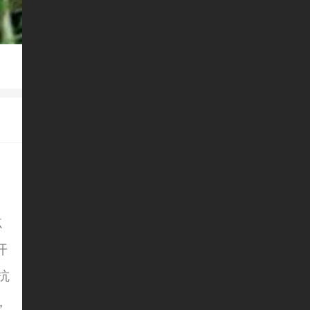
忘
开
抗
，