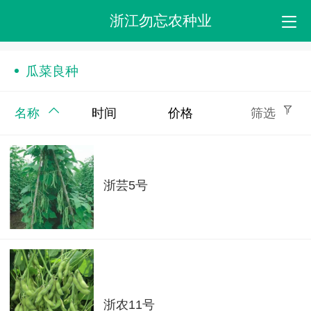
浙江勿忘农种业
瓜菜良种
名称
时间
价格
筛选
浙芸5号
浙农11号